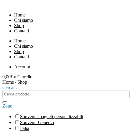
Vai
al
Home
contenuto
Chi siamo
Shop
Contatti
Home
Chi siamo
Shop
Contatti
Account
0,00
€
Carrello
0
Home
/ Shop
Cerca...
Search
products:
Zone
Souvenir-magneti personalizzabili
Souvenir Generici
Italia