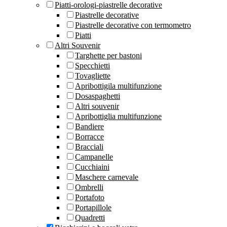
Piatti-orologi-piastrelle decorative
Piastrelle decorative
Piastrelle decorative con termometro
Piatti
Altri Souvenir
Targhette per bastoni
Specchietti
Tovagliette
Apribottigila multifunzione
Dosaspaghetti
Altri souvenir
Apribottiglia multifunzione
Bandiere
Borracce
Bracciali
Campanelle
Cucchiaini
Maschere carnevale
Ombrelli
Portafoto
Portapillole
Quadretti