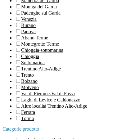
Manerba del Garda
Moniga del Garda
Padenghe sul Garda
Venezia
Burano
Padova
Abano Terme
Montegrotto Terme
Chioggia-sottomarina
Chioggia
Sottomarina
Trentino Alto-Adige
Trento
Bolzano
Molveno
Val di Fiemme-Val di Fassa
Laghi di Levico e Caldonazzo
Altre località Trentino Alto-Adige
Ferrara
Torino
Categorie prodotto