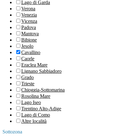
Lago di Garda
Verona
Venezia
Vicenza
Padova
Mantova
Bibione
Jesolo
Cavallino
Caorle
Eraclea Mare
Lignano Sabbiadoro
Grado
Trieste
Chioggia-Sottomarina
Rosolina Mare
Lago Iseo
Trentino Alto-Adige
Lago di Como
Altre località
Sottozona