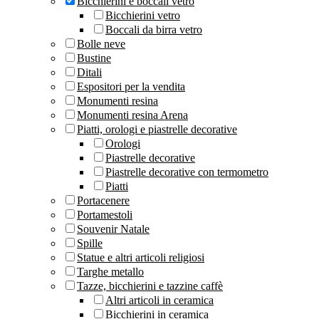
Bicchierini e boccali vetro
Bicchierini vetro
Boccali da birra vetro
Bolle neve
Bustine
Ditali
Espositori per la vendita
Monumenti resina
Monumenti resina Arena
Piatti, orologi e piastrelle decorative
Orologi
Piastrelle decorative
Piastrelle decorative con termometro
Piatti
Portacenere
Portamestoli
Souvenir Natale
Spille
Statue e altri articoli religiosi
Targhe metallo
Tazze, bicchierini e tazzine caffè
Altri articoli in ceramica
Bicchierini in ceramica