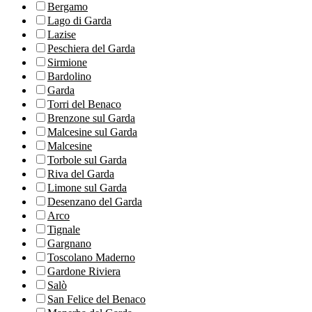
Bergamo
Lago di Garda
Lazise
Peschiera del Garda
Sirmione
Bardolino
Garda
Torri del Benaco
Brenzone sul Garda
Malcesine sul Garda
Malcesine
Torbole sul Garda
Riva del Garda
Limone sul Garda
Desenzano del Garda
Arco
Tignale
Gargnano
Toscolano Maderno
Gardone Riviera
Salò
San Felice del Benaco