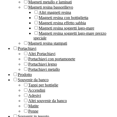
Magneti metallo e laminati
Magneti resina bassorilievo
Altri magneti resina
Magneti resina con bottiglietta
Magneti resina effetto sabbia
Magneti resina soggetti lago-mare
Magneti resina soggetti lago-mare prezzo
speciale
Magneti resina stampati
Portachiavi
Altri Portachiavi
Portachiavi con portamonete
Portachiavi legno
Portachiavi metallo
Prodotto
Souvenir da banco
Tappi per bottiglie
Accendini
Adesivi
Altri souvenir da banco
Matite
Penne
Souvenir in tessuto