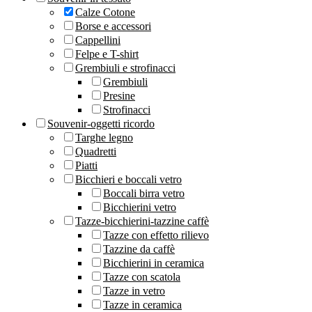
Calze Cotone
Borse e accessori
Cappellini
Felpe e T-shirt
Grembiuli e strofinacci
Grembiuli
Presine
Strofinacci
Souvenir-oggetti ricordo
Targhe legno
Quadretti
Piatti
Bicchieri e boccali vetro
Boccali birra vetro
Bicchierini vetro
Tazze-bicchierini-tazzine caffè
Tazze con effetto rilievo
Tazzine da caffè
Bicchierini in ceramica
Tazze con scatola
Tazze in vetro
Tazze in ceramica