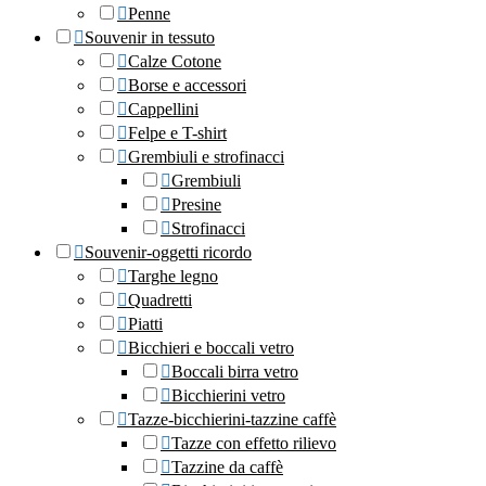
Penne
Souvenir in tessuto
Calze Cotone
Borse e accessori
Cappellini
Felpe e T-shirt
Grembiuli e strofinacci
Grembiuli
Presine
Strofinacci
Souvenir-oggetti ricordo
Targhe legno
Quadretti
Piatti
Bicchieri e boccali vetro
Boccali birra vetro
Bicchierini vetro
Tazze-bicchierini-tazzine caffè
Tazze con effetto rilievo
Tazzine da caffè