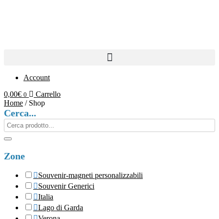
Vai
al
contenuto
Account
0,00
€
Carrello
0
Home
/ Shop
Cerca...
Search
products:
Zone
Souvenir-magneti personalizzabili
Souvenir Generici
Italia
Lago di Garda
Verona