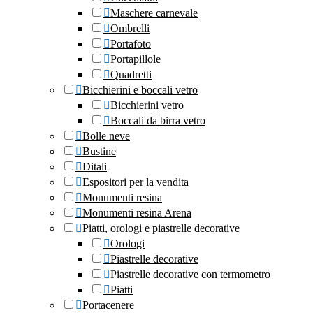
Maschere carnevale
Ombrelli
Portafoto
Portapillole
Quadretti
Bicchierini e boccali vetro
Bicchierini vetro
Boccali da birra vetro
Bolle neve
Bustine
Ditali
Espositori per la vendita
Monumenti resina
Monumenti resina Arena
Piatti, orologi e piastrelle decorative
Orologi
Piastrelle decorative
Piastrelle decorative con termometro
Piatti
Portacenere