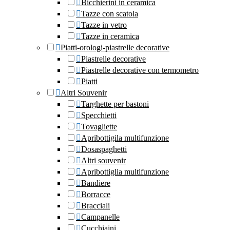
Bicchierini in ceramica
Tazze con scatola
Tazze in vetro
Tazze in ceramica
Piatti-orologi-piastrelle decorative
Piastrelle decorative
Piastrelle decorative con termometro
Piatti
Altri Souvenir
Targhette per bastoni
Specchietti
Tovagliette
Apribottigila multifunzione
Dosaspaghetti
Altri souvenir
Apribottiglia multifunzione
Bandiere
Borracce
Bracciali
Campanelle
Cucchiaini