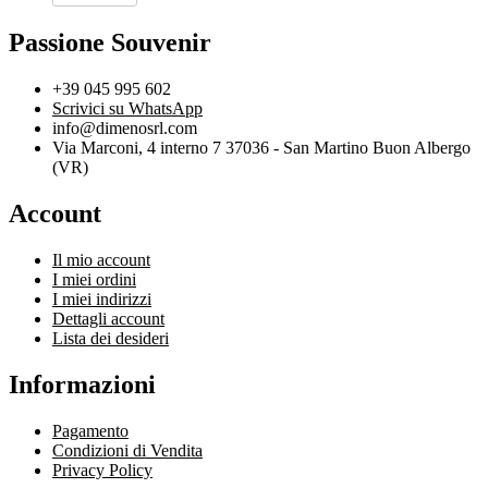
Metallo
Cm
Passione Souvenir
20X10
Padova
quantità
+39 045 995 602
Scrivici su WhatsApp
info@dimenosrl.com
Via Marconi, 4 interno 7 37036 - San Martino Buon Albergo
(VR)
Account
Il mio account
I miei ordini
I miei indirizzi
Dettagli account
Lista dei desideri
Informazioni
Pagamento
Condizioni di Vendita
Privacy Policy