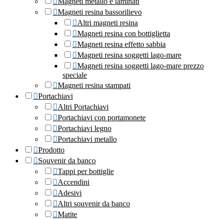
Magneti metallo e laminati
Magneti resina bassorilievo
Altri magneti resina
Magneti resina con bottiglietta
Magneti resina effetto sabbia
Magneti resina soggetti lago-mare
Magneti resina soggetti lago-mare prezzo
speciale
Magneti resina stampati
Portachiavi
Altri Portachiavi
Portachiavi con portamonete
Portachiavi legno
Portachiavi metallo
Prodotto
Souvenir da banco
Tappi per bottiglie
Accendini
Adesivi
Altri souvenir da banco
Matite