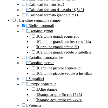
Arco
Calendari formato 5x21
Tignale
Calendari formato da tavolo 16,5x21
Gargnano
Calendari formato grande 31x33
Toscolano Maderno
Cartoline-segnalibri-stampe
Gardone Riviera
Biglietti augurali
Salò
Cartoline grandi
San Felice del Benaco
Cartoline grandi acquerello
Manerba del Garda
Cartoline grandi con inserto sabbia
Moniga del Garda
Cartoline grandi effetto 3D
Padenghe sul Garda
Cartoline grandi vedute o fustellate
Venezia
Cartoline panoramiche
Burano
Cartoline piccole
Padova
Cartoline piccole acquerello
Abano Terme
Cartoline piccole vedute o fustellate
Montegrotto Terme
Segnalibri
Chioggia-sottomarina
Stampe acquerello
Chioggia
Altre stampe
Sottomarina
Stampe acquerello cm 17x24
Trentino Alto-Adige
Stampe acquerello cm 24x30
Trento
Vignette