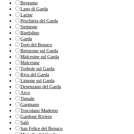
Bergamo
Lago di Garda
Lazise
Peschiera del Garda
Sirmione
Bardolino
Garda
Torri del Benaco
Brenzone sul Garda
Malcesine sul Garda
Malcesine
Torbole sul Garda
Riva del Garda
Limone sul Garda
Desenzano del Garda
Arco
Tignale
Gargnano
Toscolano Maderno
Gardone Riviera
Salò
San Felice del Benaco