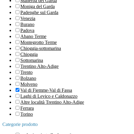
Manerba del Garda
Moniga del Garda
Padenghe sul Garda
Venezia
Burano
Padova
Abano Terme
Montegrotto Terme
Chioggia-sottomarina
Chioggia
Sottomarina
Trentino Alto-Adige
Trento
Bolzano
Molveno
Val di Fiemme-Val di Fassa
Laghi di Levico e Caldonazzo
Altre località Trentino Alto-Adige
Ferrara
Torino
Categorie prodotto