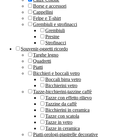
Borse e accessori
Cappellini
Felpe e T-shirt
Grembiuli e strofinacci
Grembiuli
Presine
Strofinacci
Souvenir-oggetti ricordo
Targhe legno
Quadretti
Piatti
Bicchieri e boccali vetro
Boccali birra vetro
Bicchierini vetro
Tazze-bicchierini-tazzine caffè
Tazze con effetto rilievo
Tazzine da caffè
Bicchierini in ceramica
Tazze con scatola
Tazze in vetro
Tazze in ceramica
Piatti-orologi-piastrelle decorative