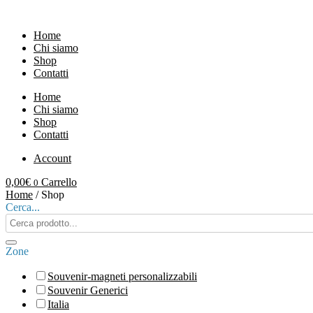
Vai
al
Home
contenuto
Chi siamo
Shop
Contatti
Home
Chi siamo
Shop
Contatti
Account
0,00
€
Carrello
0
Home
/ Shop
Cerca...
Search
products:
Zone
Souvenir-magneti personalizzabili
Souvenir Generici
Italia