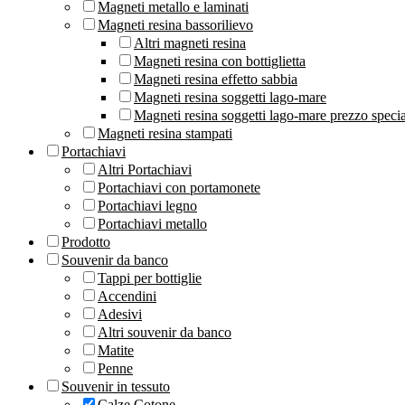
Magneti metallo e laminati
Magneti resina bassorilievo
Altri magneti resina
Magneti resina con bottiglietta
Magneti resina effetto sabbia
Magneti resina soggetti lago-mare
Magneti resina soggetti lago-mare prezzo speci
Magneti resina stampati
Portachiavi
Altri Portachiavi
Portachiavi con portamonete
Portachiavi legno
Portachiavi metallo
Prodotto
Souvenir da banco
Tappi per bottiglie
Accendini
Adesivi
Altri souvenir da banco
Matite
Penne
Souvenir in tessuto
Calze Cotone