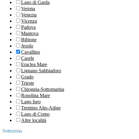
Lago di Garda
Verona
Venezia
Vicenza
Padova
Mantova
Bibione
Jesolo
Cavallino
Caorle
Eraclea Mare
Lignano Sabbiadoro
Grado
Trieste
Chioggia-Sottomarina
Rosolina Mare
Lago Iseo
Trentino Alto-Adige
Lago di Como
Altre località
Sottozona