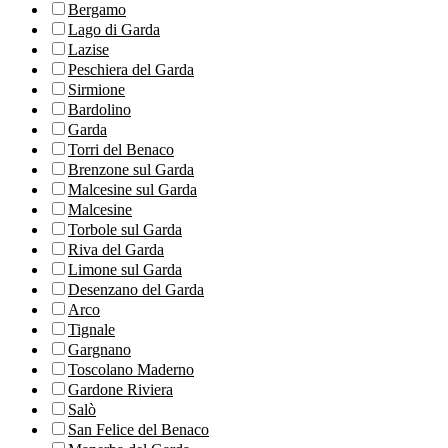
Bergamo
Lago di Garda
Lazise
Peschiera del Garda
Sirmione
Bardolino
Garda
Torri del Benaco
Brenzone sul Garda
Malcesine sul Garda
Malcesine
Torbole sul Garda
Riva del Garda
Limone sul Garda
Desenzano del Garda
Arco
Tignale
Gargnano
Toscolano Maderno
Gardone Riviera
Salò
San Felice del Benaco