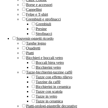
Borse e accessori
Cappellini
Felpe e T-shirt
Grembiuli e strofinacci
Grembiuli
Presine
Strofinacci
Souvenir-oggetti ricordo
Targhe legno
Quadretti
Piatti
Bicchieri e boccali vetro
Boccali birra vetro
Bicchierini vetro
Tazze-bicchierini-tazzine caffè
Tazze con effetto rilievo
Tazzine da caffè
Bicchierini in ceramica
Tazze con scatola
Tazze in vetro
Tazze in ceramica
Piatti-orologi-piastrelle decorative