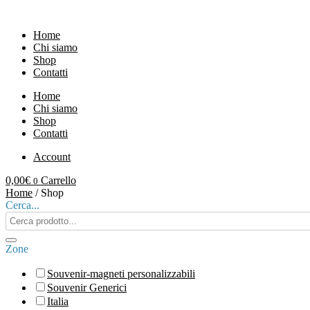
Vai
al
Home
contenuto
Chi siamo
Shop
Contatti
Home
Chi siamo
Shop
Contatti
Account
0,00
€
Carrello
0
Home
/ Shop
Cerca...
Search
products:
Zone
Souvenir-magneti personalizzabili
Souvenir Generici
Italia