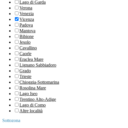
Lago di Garda
Verona
Venezia
Vicenza
Padova
Mantova
Bibione
Jesolo
Cavallino
Caorle
Eraclea Mare
Lignano Sabbiadoro
Grado
Trieste
Chioggia-Sottomarina
Rosolina Mare
Lago Iseo
Trentino Alto-Adige
Lago di Como
Altre località
Sottozona