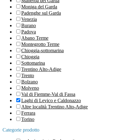
Manerba del Garda
Moniga del Garda
Padenghe sul Garda
Venezia
Burano
Padova
Abano Terme
Montegrotto Terme
Chioggia-sottomarina
Chioggia
Sottomarina
Trentino Alto-Adige
Trento
Bolzano
Molveno
Val di Fiemme-Val di Fassa
Laghi di Levico e Caldonazzo
Altre località Trentino Alto-Adige
Ferrara
Torino
Categorie prodotto