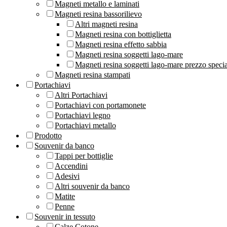
Magneti metallo e laminati
Magneti resina bassorilievo
Altri magneti resina
Magneti resina con bottiglietta
Magneti resina effetto sabbia
Magneti resina soggetti lago-mare
Magneti resina soggetti lago-mare prezzo speci
Magneti resina stampati
Portachiavi
Altri Portachiavi
Portachiavi con portamonete
Portachiavi legno
Portachiavi metallo
Prodotto
Souvenir da banco
Tappi per bottiglie
Accendini
Adesivi
Altri souvenir da banco
Matite
Penne
Souvenir in tessuto
Calze Cotone