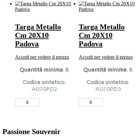
Padova
Padova
quantità
quantità
Targa Metallo
Targa Metallo
Cm 20X10
Cm 20X10
Padova
Padova
Accedi per vedere il prezzo
Accedi per vedere il prezzo
Quantità minima
: 6
Quantità minima
: 6
Codice sintetico
:
Codice sintetico
:
A070PD2
A070PD3
Targa
Targa
Metallo
Metallo
Cm
Cm
20X10
20X10
Padova
Padova
quantità
quantità
Passione Souvenir