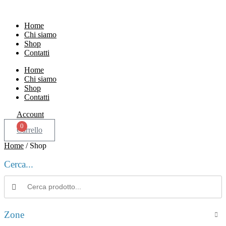
Vai
al
Home
contenuto
Chi siamo
Shop
Contatti
Home
Chi siamo
Shop
Contatti
Account
0
Carrello
Home
/ Shop
Cerca...
Search products:
Zone