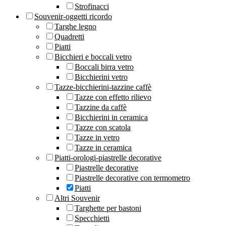
Strofinacci
Souvenir-oggetti ricordo
Targhe legno
Quadretti
Piatti
Bicchieri e boccali vetro
Boccali birra vetro
Bicchierini vetro
Tazze-bicchierini-tazzine caffè
Tazze con effetto rilievo
Tazzine da caffè
Bicchierini in ceramica
Tazze con scatola
Tazze in vetro
Tazze in ceramica
Piatti-orologi-piastrelle decorative
Piastrelle decorative
Piastrelle decorative con termometro
Piatti
Altri Souvenir
Targhette per bastoni
Specchietti