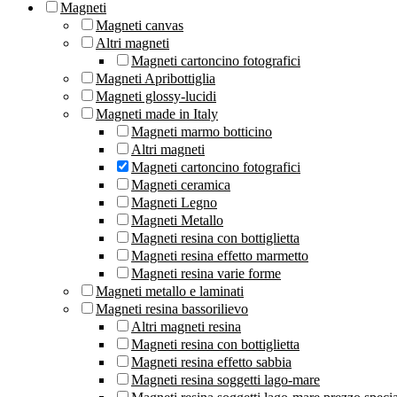
Magneti
Magneti canvas
Altri magneti
Magneti cartoncino fotografici
Magneti Apribottiglia
Magneti glossy-lucidi
Magneti made in Italy
Magneti marmo botticino
Altri magneti
Magneti cartoncino fotografici
Magneti ceramica
Magneti Legno
Magneti Metallo
Magneti resina con bottiglietta
Magneti resina effetto marmetto
Magneti resina varie forme
Magneti metallo e laminati
Magneti resina bassorilievo
Altri magneti resina
Magneti resina con bottiglietta
Magneti resina effetto sabbia
Magneti resina soggetti lago-mare