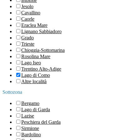
Bibione
Jesolo
Cavallino
Caorle
Eraclea Mare
Lignano Sabbiadoro
Grado
Trieste
Chioggia-Sottomarina
Rosolina Mare
Lago Iseo
Trentino Alto-Adige
Lago di Como
Altre località
Sottozona
Bergamo
Lago di Garda
Lazise
Peschiera del Garda
Sirmione
Bardolino