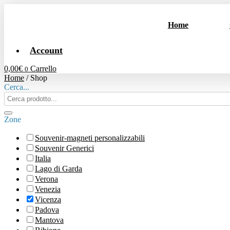
Vai
al
Home
contenuto
Account
0,00
€
Carrello
0
Home
/ Shop
Cerca...
Search
products:
Zone
Souvenir-magneti personalizzabili
Souvenir Generici
Italia
Lago di Garda
Verona
Venezia
Vicenza
Padova
Mantova