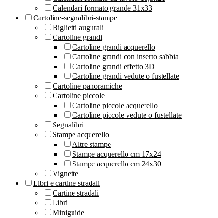
Calendari formato grande 31x33
Cartoline-segnalibri-stampe
Biglietti augurali
Cartoline grandi
Cartoline grandi acquerello
Cartoline grandi con inserto sabbia
Cartoline grandi effetto 3D
Cartoline grandi vedute o fustellate
Cartoline panoramiche
Cartoline piccole
Cartoline piccole acquerello
Cartoline piccole vedute o fustellate
Segnalibri
Stampe acquerello
Altre stampe
Stampe acquerello cm 17x24
Stampe acquerello cm 24x30
Vignette
Libri e cartine stradali
Cartine stradali
Libri
Miniguide