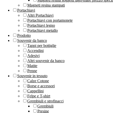
Magneti resina soggetti lago-mare prezzo speci
Magneti resina stampati
Portachiavi
Altri Portachiavi
Portachiavi con portamonete
Portachiavi legno
Portachiavi metallo
Prodotto
Souvenir da banco
Tappi per bottiglie
Accendini
Adesivi
Altri souvenir da banco
Matite
Penne
Souvenir in tessuto
Calze Cotone
Borse e accessori
Cappellini
Felpe e T-shirt
Grembiuli e strofinacci
Grembiuli
Presine