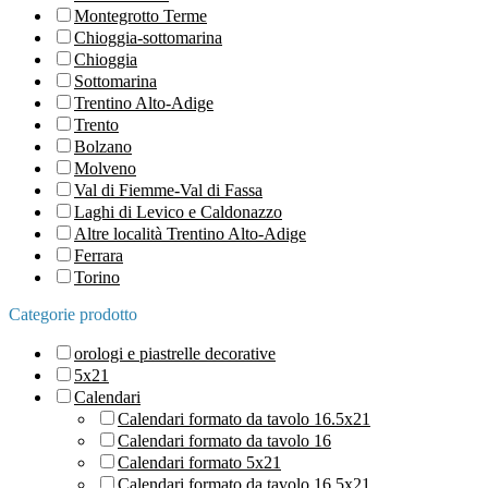
Montegrotto Terme
Chioggia-sottomarina
Chioggia
Sottomarina
Trentino Alto-Adige
Trento
Bolzano
Molveno
Val di Fiemme-Val di Fassa
Laghi di Levico e Caldonazzo
Altre località Trentino Alto-Adige
Ferrara
Torino
Categorie prodotto
orologi e piastrelle decorative
5x21
Calendari
Calendari formato da tavolo 16.5x21
Calendari formato da tavolo 16
Calendari formato 5x21
Calendari formato da tavolo 16,5x21