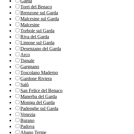
Garda
Torri del Benaco
Brenzone sul Garda
Malcesine sul Garda
Malcesine
Torbole sul Garda
Riva del Garda
Limone sul Garda
Desenzano del Garda
Arco
Tignale
Gargnano
Toscolano Maderno
Gardone Riviera
Salò
San Felice del Benaco
Manerba del Garda
Moniga del Garda
Padenghe sul Garda
Venezia
Burano
Padova
Abano Terme