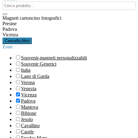
Search
products:
Magneti cartoncino fotografici
Presine
Padova
Vicenza
Cancella filtro
Zone
Souvenir-magneti personalizzabili
Souvenir Generici
Italia
Lago di Garda
Verona
Venezia
Vicenza
Padova
Mantova
Bibione
Jesolo
Cavallino
Caorle
Eraclea Mare