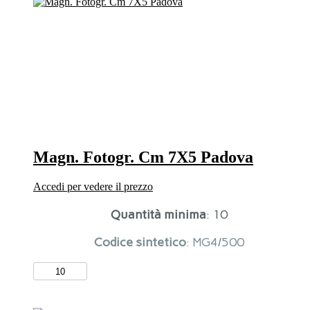
Vicenza
5
Vedute
C/Cuori
quantità
Magn. Fotogr. Cm 7X5 Padova
Accedi per vedere il prezzo
Quantità minima
: 10
Codice sintetico
: MG4/500
Magn.
Fotogr.
Cm
7X5