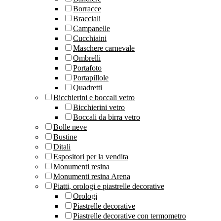
Borracce
Bracciali
Campanelle
Cucchiaini
Maschere carnevale
Ombrelli
Portafoto
Portapillole
Quadretti
Bicchierini e boccali vetro
Bicchierini vetro
Boccali da birra vetro
Bolle neve
Bustine
Ditali
Espositori per la vendita
Monumenti resina
Monumenti resina Arena
Piatti, orologi e piastrelle decorative
Orologi
Piastrelle decorative
Piastrelle decorative con termometro