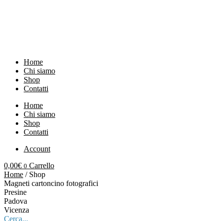
Vai
al
contenuto
Home
Chi siamo
Shop
Contatti
Home
Chi siamo
Shop
Contatti
Account
0,00
€
Carrello
0
Home
/ Shop
Magneti cartoncino fotografici
Presine
Padova
Vicenza
Cerca...