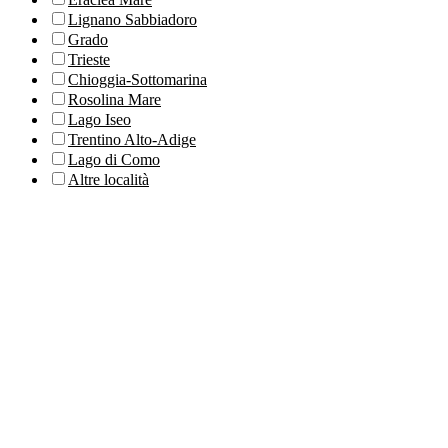
Lignano Sabbiadoro
Grado
Trieste
Chioggia-Sottomarina
Rosolina Mare
Lago Iseo
Trentino Alto-Adige
Lago di Como
Altre località