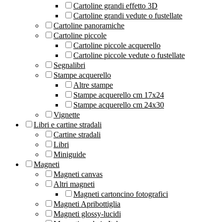
Cartoline grandi effetto 3D
Cartoline grandi vedute o fustellate
Cartoline panoramiche
Cartoline piccole
Cartoline piccole acquerello
Cartoline piccole vedute o fustellate
Segnalibri
Stampe acquerello
Altre stampe
Stampe acquerello cm 17x24
Stampe acquerello cm 24x30
Vignette
Libri e cartine stradali
Cartine stradali
Libri
Miniguide
Magneti
Magneti canvas
Altri magneti
Magneti cartoncino fotografici
Magneti Apribottiglia
Magneti glossy-lucidi