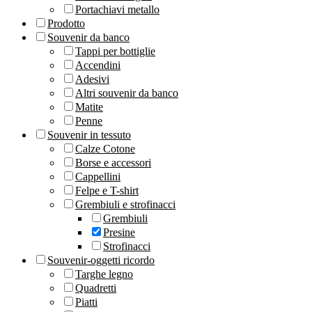
Portachiavi metallo
Prodotto
Souvenir da banco
Tappi per bottiglie
Accendini
Adesivi
Altri souvenir da banco
Matite
Penne
Souvenir in tessuto
Calze Cotone
Borse e accessori
Cappellini
Felpe e T-shirt
Grembiuli e strofinacci
Grembiuli
Presine
Strofinacci
Souvenir-oggetti ricordo
Targhe legno
Quadretti
Piatti