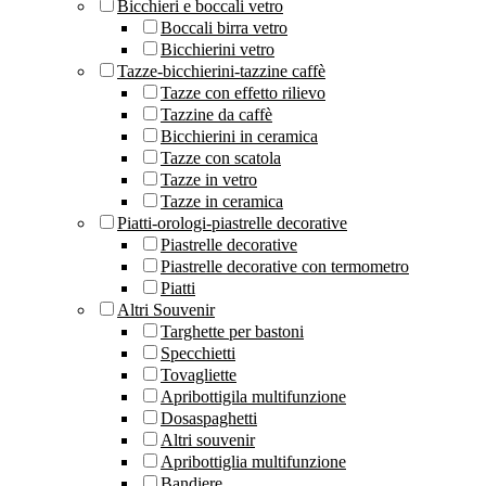
Bicchieri e boccali vetro
Boccali birra vetro
Bicchierini vetro
Tazze-bicchierini-tazzine caffè
Tazze con effetto rilievo
Tazzine da caffè
Bicchierini in ceramica
Tazze con scatola
Tazze in vetro
Tazze in ceramica
Piatti-orologi-piastrelle decorative
Piastrelle decorative
Piastrelle decorative con termometro
Piatti
Altri Souvenir
Targhette per bastoni
Specchietti
Tovagliette
Apribottigila multifunzione
Dosaspaghetti
Altri souvenir
Apribottiglia multifunzione
Bandiere