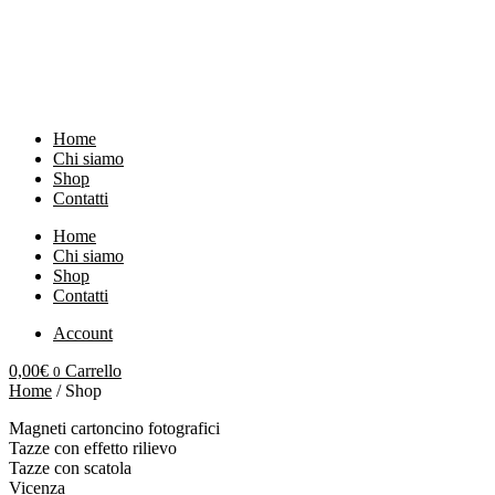
Vai
al
contenuto
Home
Chi siamo
Shop
Contatti
Home
Chi siamo
Shop
Contatti
Account
0,00
€
Carrello
0
Home
/ Shop
Magneti cartoncino fotografici
Tazze con effetto rilievo
Tazze con scatola
Vicenza