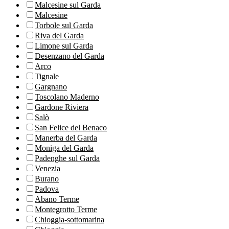
Malcesine sul Garda
Malcesine
Torbole sul Garda
Riva del Garda
Limone sul Garda
Desenzano del Garda
Arco
Tignale
Gargnano
Toscolano Maderno
Gardone Riviera
Salò
San Felice del Benaco
Manerba del Garda
Moniga del Garda
Padenghe sul Garda
Venezia
Burano
Padova
Abano Terme
Montegrotto Terme
Chioggia-sottomarina