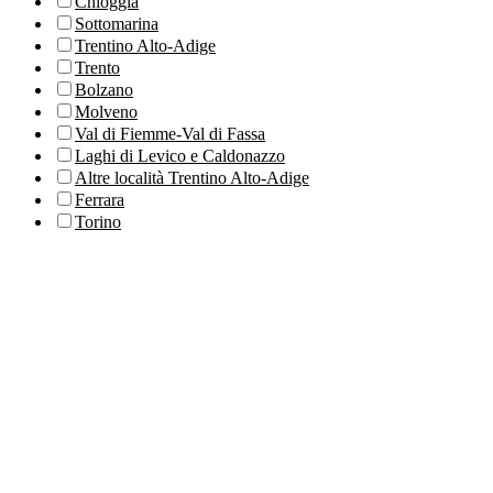
Chioggia
Sottomarina
Trentino Alto-Adige
Trento
Bolzano
Molveno
Val di Fiemme-Val di Fassa
Laghi di Levico e Caldonazzo
Altre località Trentino Alto-Adige
Ferrara
Torino