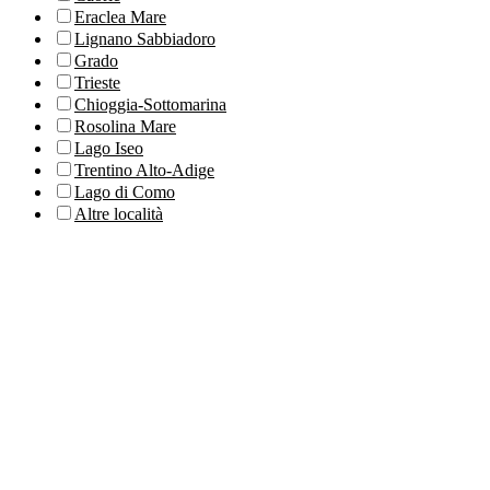
Eraclea Mare
Lignano Sabbiadoro
Grado
Trieste
Chioggia-Sottomarina
Rosolina Mare
Lago Iseo
Trentino Alto-Adige
Lago di Como
Altre località