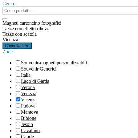
Cerca...
Search
products:
Magneti cartoncino fotografici
Tazze con effetto rilievo
Tazze con scatola
Vicenza
Cancella filtro
Zone
Souvenir-magneti personalizzabili
Souvenir Generici
Italia
Lago di Garda
Verona
Venezia
Vicenza
Padova
Mantova
Bibione
Jesolo
Cavallino
Caorle